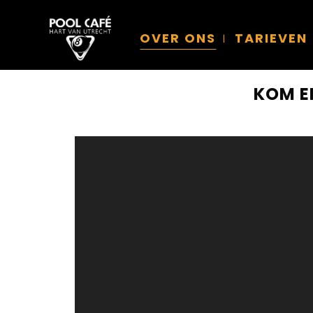
OVER ONS
TARIEVEN
KOM E
Videospeler