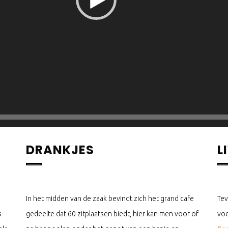
DRANKJES
L
In het midden van de zaak bevindt zich het grand cafe
Tev
s
gedeelte dat 60 zitplaatsen biedt, hier kan men voor of
voe