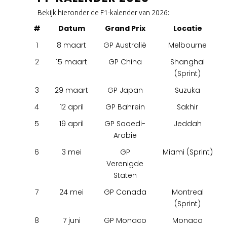
Bekijk hieronder de F1-kalender van 2026:
#
Datum
Grand Prix
Locatie
1
8 maart
GP Australië
Melbourne
2
15 maart
GP China
Shanghai
(Sprint)
3
29 maart
GP Japan
Suzuka
4
12 april
GP Bahrein
Sakhir
5
19 april
GP Saoedi-
Jeddah
Arabië
6
3 mei
GP
Miami (Sprint)
Verenigde
Staten
7
24 mei
GP Canada
Montreal
(Sprint)
8
7 juni
GP Monaco
Monaco