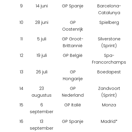
9
14 juni
GP Spanje
Barcelona-
Catalunya
10
28 juni
GP
Spielberg
Oostenrijk
11
5 juli
GP Groot-
Silverstone
Brittannië
(Sprint)
12
19 juli
GP België
Spa-
Francorchamps
13
26 juli
GP
Boedapest
Hongarije
14
23
GP
Zandvoort
augustus
Nederland
(Sprint)
15
6
GP Italië
Monza
september
16
13
GP Spanje
Madrid*
september