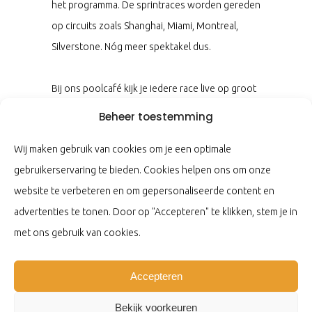
het programma. De sprintraces worden gereden
op circuits zoals Shanghai, Miami, Montreal,
Silverstone. Nóg meer spektakel dus.
Bij ons poolcafé kijk je iedere race live op groot
scherm, met een lekker drankje in je hand en de
Beheer toestemming
gezelligheid van je vrienden om je heen. Poolen,
Wij maken gebruik van cookies om je een optimale
een hapje en dan met z’n allen de spanning van
gebruikerservaring te bieden. Cookies helpen ons om onze
de Formule 1 beleven – wat wil je nog meer?
website te verbeteren en om gepersonaliseerde content en
advertenties te tonen. Door op "Accepteren" te klikken, stem je in
Houd onze socialmediakanalen via
Facebook
met ons gebruik van cookies.
en
Instagram
in de gaten voor de tijden.
Accepteren
Bekijk voorkeuren