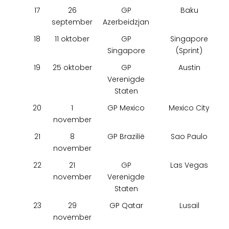
17
26
GP
Baku
september
Azerbeidzjan
18
11 oktober
GP
Singapore
Singapore
(Sprint)
19
25 oktober
GP
Austin
Verenigde
Staten
20
1
GP Mexico
Mexico City
november
21
8
GP Brazilië
Sao Paulo
november
22
21
GP
Las Vegas
november
Verenigde
Staten
23
29
GP Qatar
Lusail
november